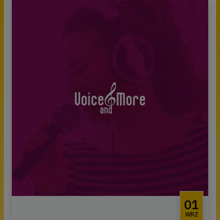
01
WRZ