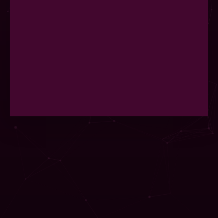
i skróconej wersji treningu Jacobsena
do zastosowania bezpośrednio przed
angażującym emocjonalnie
wyzwaniem.
VII – Co zrobiłaś/zrobiłeś dla siebie? -
podsumowanie cyklu
Czas na wnioski, odkrycia, odczucia.
Przyjrzymy się sobie ponownie, żeby
sprawdzić jak na Ciebie zadziałał
trening relaksacji. Po siedmiokrotnym
przejściu treningu zwykle uczestnicy
obserwują istotne zmiany
w odczuwaniu swojego ciała, zyskują
jego większą świadomość, łatwiej
osiągają stan odprężenia. Jak będzie
z Tobą, przekonasz się sam/ sama
Jak się przygotować do warsztatu?