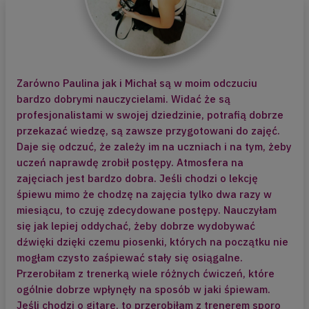
Techniki kognitywno – behawioralne –
Wydanie III
Ramowy plan spotkań:
Zarówno Paulina jak i Michał są w moim odczuciu
I - Uważność – pierwszy krok do
bardzo dobrymi nauczycielami. Widać że są
równowagi
profesjonalistami w swojej dziedzinie, potrafią dobrze
W dzisiejszym zabieganym świecie
przekazać wiedzę, są zawsze przygotowani do zajęć.
zapominamy o tym jak ważny jest
Daje się odczuć, że zależy im na uczniach i na tym, żeby
kontakt ze samym sobą,
uczeń naprawdę zrobił postępy. Atmosfera na
z wewnętrznym głosem intuicji.
zajęciach jest bardzo dobra. Jeśli chodzi o lekcję
Uciekamy od bycia tu i teraz, nasze
śpiewu mimo że chodzę na zajęcia tylko dwa razy w
myśli wiecznie gdzieś biegną, nie
miesiącu, to czuję zdecydowane postępy. Nauczyłam
zwracamy uwagi na sygnały z ciała
się jak lepiej oddychać, żeby dobrze wydobywać
i psychiki.
dźwięki dzięki czemu piosenki, których na początku nie
Pierwszym krokiem w kierunku
mogłam czysto zaśpiewać stały się osiągalne.
odzyskania osobistej harmonii jest
Przerobiłam z trenerką wiele różnych ćwiczeń, które
samoobserwacja, uważność, skupienie
ogólnie dobrze wpłynęły na sposób w jaki śpiewam.
na byciu tu i teraz, na czerpaniu
Jeśli chodzi o gitarę, to przerobiłam z trenerem sporo