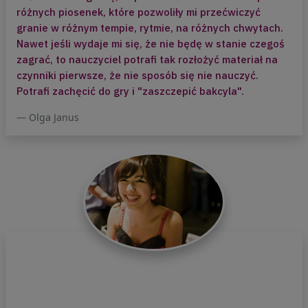
informacji z tego co chce nam
różnych piosenek, które pozwoliły mi przećwiczyć
zakomunikować nasze ciało, głos,
granie w różnym tempie, rytmie, na różnych chwytach.
wnętrze. Temu będzie poświęcone
Nawet jeśli wydaje mi się, że nie będę w stanie czegoś
pierwsze spotkanie z cyklu nauki
zagrać, to nauczyciel potrafi tak rozłożyć materiał na
relaksacji.
czynniki pierwsze, że nie sposób się nie nauczyć.
Potrafi zachęcić do gry i "zaszczepić bakcyla".
II – Napięcie v.s. odprężenie a ocena
sytuacji
Olga Janus
Nasz dobrostan zależy bezpośrednio od
sposobu przeżywania emocji a ten
bezpośrednio związany jest typem
układu nerwowego. Poznając siebie
poprzez uważną samoobserwację
możemy modyfikować sposób
reagowania na sytuacje jakie niesie
życie. Wiele zależy od naszej oceny
zdarzeń jako zagrażających lub takich
które stanowią wyzwanie do pokonania.
Na drugim spotkaniu, będziemy
wspólnie przyglądać się temu