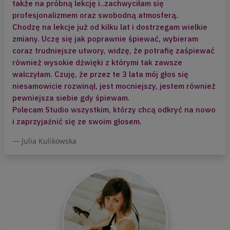
także na próbną lekcję i..zachwyciłam się
dokładną odwrotnością reakcji naszego
profesjonalizmem oraz swobodną atmosferą.
ciała na lęk i strach.*
Chodzę na lekcje już od kilku lat i dostrzegam wielkie
Dzięki regularnym ćwiczeniom nawet
zmiany. Uczę się jak poprawnie śpiewać, wybieram
w sytuacjach trudnych, które niesie
coraz trudniejsze utwory, widzę, że potrafię zaśpiewać
życie możemy łatwiej poradzić sobie ze
również wysokie dźwięki z którymi tak zawsze
stresem. W treningu relaksacji uczymy
walczyłam. Czuję, że przez te 3 lata mój głos się
się wpływać z poziomu naszej
niesamowicie rozwinął, jest mocniejszy, jestem również
świadomości na stan naszego ciała.
pewniejsza siebie gdy śpiewam.
Regularne ćwiczenie przyczynia do
Polecam Studio wszystkim, którzy chcą odkryć na nowo
zmniejszenia nie tylko codziennych
i zaprzyjaźnić się ze swoim głosem.
napięć w ciele, ale także do obniżenia
Julia Kulikowska
lęku ogólnego oraz lęku związanego
z wykonywaniem trudnych zadań
i przebywaniem w sytuacjach
społecznych (jak np. występowanie na
scenie).
Serdecznie zapraszam!"
* Davies M., McKay M., Fanning P.
(2007) Jak ujarzmić Emocje, Trening –