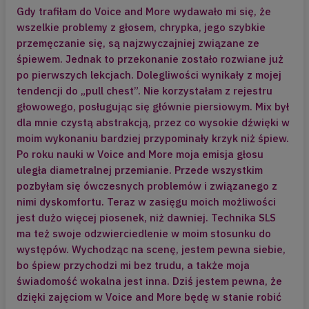
zagadnieniu.
Gdy trafiłam do Voice and More wydawało mi się, że
wszelkie problemy z głosem, chrypka, jego szybkie
III - Dialog wewnętrzny – kto tu ze
przemęczanie się, są najzwyczajniej związane ze
mną rozmawia?
śpiewem. Jednak to przekonanie zostało rozwiane już
Odkrywanie myśli automatycznych to
po pierwszych lekcjach. Dolegliwości wynikały z mojej
kolejny krok w nauce panowania nad
tendencji do „pull chest”. Nie korzystałam z rejestru
emocjami. Każdy z nas ma wzorce
głowowego, posługując się głównie piersiowym. Mix był
myślowe jakie wykształca pod
dla mnie czystą abstrakcją, przez co wysokie dźwięki w
wpływem wychowania i doświadczenia
moim wykonaniu bardziej przypominały krzyk niż śpiew.
życiowego. Nieuświadomione, nie
Po roku nauki w Voice and More moja emisja głosu
podlegają wewnętrznej ocenie, nawet
uległa diametralnej przemianie. Przede wszystkim
jeśli są destrukcyjne. Na tym spotkaniu
pozbyłam się ówczesnych problemów i związanego z
będziemy wsłuchiwać się
nimi dyskomfortu. Teraz w zasięgu moich możliwości
w wewnętrzną narrację i zastanawiać
jest dużo więcej piosenek, niż dawniej. Technika SLS
się nad jej kierunkiem. Uważność w tej
ma też swoje odzwierciedlenie w moim stosunku do
kwestii stanowi początek zmiany, by
występów. Wychodząc na scenę, jestem pewna siebie,
uczynić wewnętrzny dialog bardziej
bo śpiew przychodzi mi bez trudu, a także moja
pozytywnym.
świadomość wokalna jest inna. Dziś jestem pewna, że
dzięki zajęciom w Voice and More będę w stanie robić