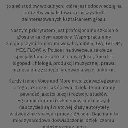
Prowadząca:
to sieć studiów wokalnych, która jest odpowiedzią na
Magdalena Wieczorek – wokalistka
potrzeby wokalistów oraz wszystkich
zespołu Same Suki, trenerka wokalna,
zainteresowanych kształceniem głosu.
psycholożka. Śpiewa, pisze teksty
i melodie. Fascynuje ją fenomen
Naszym priorytetem jest profesjonalne szkolenie
ludzkiego głosu, z uwagą śledzi
głosu w każdym aspekcie. Współpracujemy
najnowsze odkrycia naukowe dotyczące
z najlepszymi trenerami wokalnymi(SLS, IVA, IVTOM,
pracy głosem. Sama stale rozwija swój
MIX, FLOW) w Polsce i na świecie, a także ze
warsztat uczestnicząc w wykładach,
specjalistami z zakresu emisji głosu, foniatrii,
warsztatach, kursach i lekcjach. Od
logopedii, filologii, produkcji muzycznej, prawa,
wielu lat przygląda się sobie biorąc
biznesu muzycznego, kreowania wizerunku i in.
udział w warsztatach rozwoju
Każdy trener Voice and More musi zdawać egzamin
osobistego. Od ponad 15 lat pomaga
z tego jak uczy i jak śpiewa, dzięki temu mamy
wokalistom w rozwoju ich głosów,
pewność jakości lekcji i rozwoju studiów.
interpretacji utworów, wspiera ich
Egzaminatorami i szkoleniowcami naszych
także od strony psychologicznej.
nauczycieli są światowej klasy autorytety
Ukończyła wydział wokalny Szkoły
w dziedzinie śpiewu i pracy z głosem. Daje nam to
Muzycznej II st. Im. F. Chopina
międzynarodowe doświadczenie, dzięki czemu,
w Warszawie oraz wydział Psychologii
jesteśmy coraz lepsi.
Klinicznej na SWPS. Posiada certyfikat