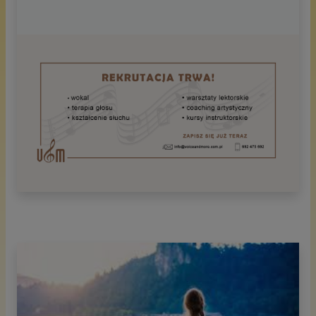
Zapisz się na regularne zajęcia,
prezentuj swoje umiejętności podczas
naszych koncertów, nagrań w studio,
recitali i śpiewająco przywitaj nowy
semestr! Wybierasz miasto, trenera,
dzień i godzinę zajęć, formę rozliczenia,
a resztę zostawiasz nam. Wszystkie
problemy i niedoskonałości na czas
wspólnej pracy oddajesz nam:)
Zapraszamy na zajęcia:
Wokal/Emisja głosu
Konsultacje PrzedEgzaminacyjne
Kształcenie słuchu