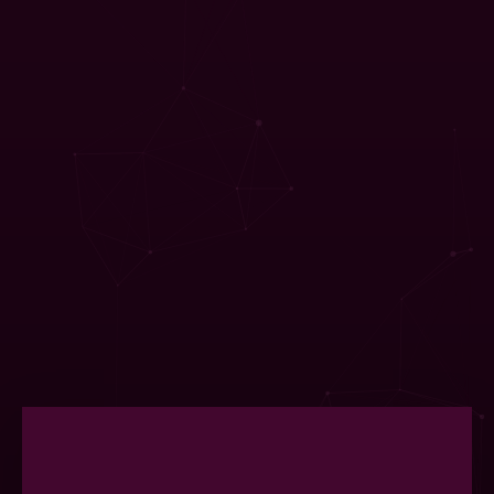
ograniczającego myślenia
Nasza uważność pozwala nam na
odkrycie tego co chcielibyśmy w sobie
zmienić. Świadomość schematów
własnego myślenia prowadzi nas do ich
weryfikacji i podjęcia decyzji
o zmianach. Na tym spotkaniu opowiem
o rodzajach ograniczającego myślenia
i będę zachęcać Was do prowadzenia
przez kilka dni dziennika myśli. Dzięki
czemu zyskacie świadomość tego co
Was ogranicza.
VI - Inne techniki relaksacji
Trening relaksacji wg. Edmunda
Jacobsena nie jest jedyną z technik
relaksacji. Na tym spotkaniu opowiem
o innych m.in. o treningu autogennym
Schultza, technikach oddechowych