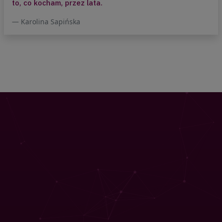
IV – Czułość w relacji ze samym sobą
to, co kocham, przez lata.
To w jaki sposób traktujemy siebie
Karolina Sapińska
wpływa bezpośrednio na nasz
dobrostan. Nasze ciągłe poganianie
siebie, perfekcjonizm mogą uczynić nas
nieszczęśliwymi. Na tym spotkaniu
chciałabym abyśmy zastanowili się jak
traktujesz siebie.
Aby ze spokojem podchodzić do
trudnych zadań życiowych, czerpać
satysfakcję ze swoich dokonań i nie
tracić życiowej energii na ich realizację
potrzebujemy traktować siebie jak
najlepszego przyjaciela. Wówczas
będziemy w stanie zamieniać stres
związany z realizacją trudnych zadań
jak wystąpienie na scenie na radość
i entuzjazm.
V – Zmiana schematów