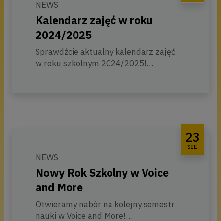
NEWS
Kalendarz zajęć w roku
2024/2025
Sprawdźcie aktualny kalendarz zajęć
w roku szkolnym 2024/2025!
Kalendarz zajęć w roku szkolnym
2023/2024
Jeśli macie pytania - chętnie pomożemy
:)
23
tel. 692 475 692
SIE
mail: info@voiceandmore.com.pl
NEWS
Nowy Rok Szkolny w Voice
and More
Otwieramy nabór na kolejny semestr
nauki w Voice and More!